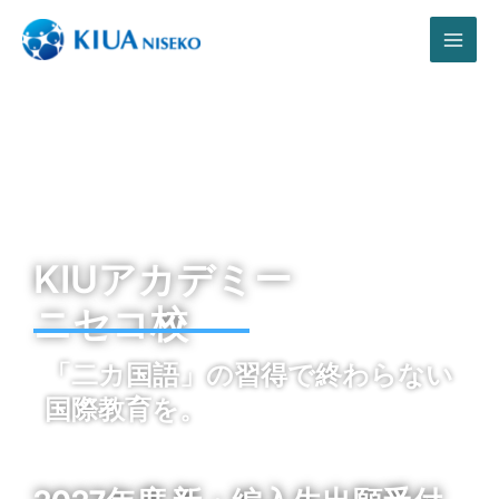
内
MAI
容
を
ME
ス
キ
ッ
プ
KIUアカデミー
ニセコ校
「二カ国語」の習得で終わらない
国際教育を。